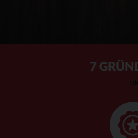
7 GRÜN
Üb