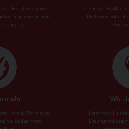
r mit Herzblut dabei.
Ohne viel Bla Bla b
und wir machen das was
Probleme entstehen
berzeugung.
Augen z
en mehr
Wir d
em Projekt. Wir bieten
Form folgt Funktio
nd bei Bedarf neue
Lösungen die nich
nsätze.
sondern auc