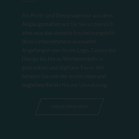
Als Print- und Designagentur aus dem
Allgäu gestalten wir für Sie so ziemlich
alles was das visuelle Erscheinungsbild
Ihres Unternehmens ausmacht.
Angefangen von Ihrem Logo, Corporate
Design bis hin zu Werbemitteln in
gedruckter und digitaler Form. Wir
beraten Sie von der ersten Idee und
begleiten Sie bis hin zur Umsetzung.
MEHR ERFAHREN