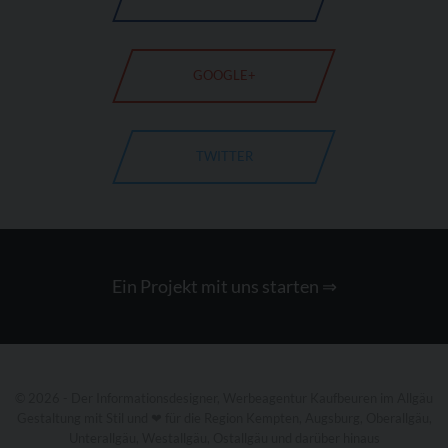
GOOGLE+
TWITTER
Ein Projekt mit uns starten
⇒
©
2026
- Der Informationsdesigner,
Werbeagentur
Kaufbeuren im
Allgäu
Gestaltung mit Stil und ❤ für die Region Kempten, Augsburg, Oberallgäu,
Unterallgäu, Westallgäu, Ostallgäu und darüber hinaus