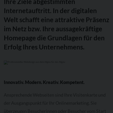
Ihre Ziele abgestimmten
Sie
suchen eine engagierte
Internetagentur
bzw. einen flexiblen Partner
aus dem Allgäu, der Sie bei der Umsetzung Ihrer individuellen
Internetauftritt. In der digitalen
Webdesign-Lösungen unterstützt?
Welt schafft eine attraktive Präsenz
Kontaktieren Sie uns
. Wir würden uns freuen von Ihnen zu hören.
im Netz bzw. Ihre aussagekräftige
Homepage die Grundlagen für den
Erfolg Ihres Unternehmens.
Innovativ. Modern. Kreativ. Kompetent.
Ansprechende Webseiten sind Ihre Visitenkarte und
der Ausgangspunkt für Ihr Onlinemarketing. Sie
überzeugen Besucherinnen oder Besucher vom Start