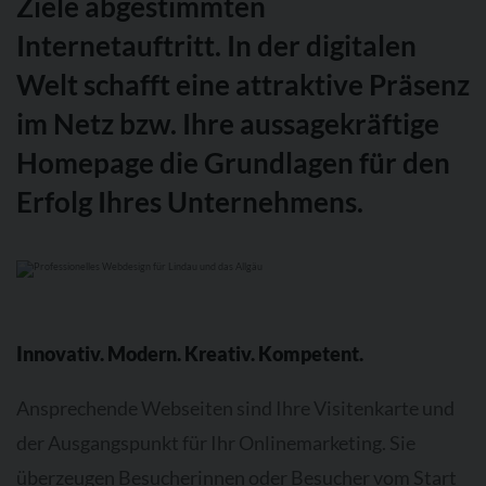
Ziele abgestimmten
suchen eine engagierte
Internetagentur
bzw. einen flexiblen Partner
für den Raum Lindau, der Sie bei der Umsetzung Ihrer individuellen
Webdesign-Lösungen unterstützt?
Internetauftritt. In der digitalen
Kontaktieren Sie uns
. Wir würden uns freuen von Ihnen zu hören.
Welt schafft eine attraktive Präsenz
im Netz bzw. Ihre aussagekräftige
Homepage die Grundlagen für den
Erfolg Ihres Unternehmens.
Innovativ. Modern. Kreativ. Kompetent.
Ansprechende Webseiten sind Ihre Visitenkarte und
der Ausgangspunkt für Ihr Onlinemarketing. Sie
überzeugen Besucherinnen oder Besucher vom Start