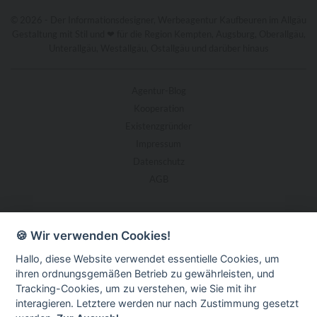
©
2026
- Der Informationsdesigner,
Werbeagentur
Kaufbeuren im
Allgäu
Gestaltung mit Stil und ❤ für die Region Kempten, Augsburg, Oberallgäu,
Unterallgäu, Westallgäu, Ostallgäu und darüber hinaus
Agentur-Blog
Kooperation
Existenzgründer
Impressum
Datenschutz
AGB
🍪 Wir verwenden Cookies!
Hallo, diese Website verwendet essentielle Cookies, um
ihren ordnungsgemäßen Betrieb zu gewährleisten, und
Tracking-Cookies, um zu verstehen, wie Sie mit ihr
interagieren. Letztere werden nur nach Zustimmung gesetzt