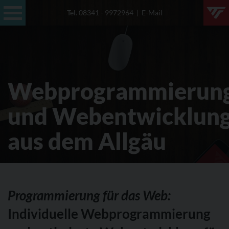
Tel. 08341 - 9972964
|
E-Mail
Profil
Leistungen
Referenzen
Webprogrammierun
Anfrage
und Webentwicklun
Agentur-Blog
aus dem Allgäu
Kontakt
Wie realisieren mit viel Herzblut und Begeisterung nach Ihren Vorstellungen Ihr
Zuhause im Internet - für Sie individuell programmiert!
Webprogrammierung und Webentwicklung mit Stil!
Programmierung für das Web:
Wir sind eine moderne und kleine aber feine
Webagentur aus dem Allgäu
und bieten die
Programmierung
und
Umsetzung
von Internetseiten, Online-Shops / E-Commerce-Lösungen,
Content-Management basierten Websites z. B. mittels
WordPress
oder Typo3 und Lösungen für
Individuelle Webprogrammierung
Responsive Webdesign
an. Hier ein Auszug aus unserem vielseitigen Leistungsspektrum als
Werbeagentur aus dem Allgäu
:
Beratung und Konzeption für Ihr Website-Projekt
Homepage erstellen
Webdesign
Responsive Webdesign
Webprogrammierung / Webentwicklung
Redesign / Relaunch