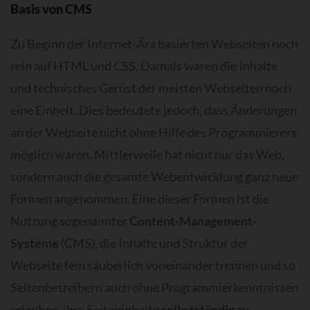
Basis von CMS
Zu Beginn der Internet-Ära basierten Webseiten noch
rein auf HTML und CSS. Damals waren die Inhalte
und technisches Gerüst der meisten Webseiten noch
eine Einheit. Dies bedeutete jedoch, dass Änderungen
an der Webseite nicht ohne Hilfe des Programmierers
möglich waren. Mittlerweile hat nicht nur das Web,
sondern auch die gesamte Webentwicklung ganz neue
Formen angenommen. Eine dieser Formen ist die
Nutzung sogenannter
Content-Management-
Systeme
(CMS), die Inhalte und Struktur der
Webseite fein säuberlich voneinander trennen und so
Seitenbetreibern auch ohne Programmierkenntnissen
erlauben, ihre Seiteninhalte
selbstständig zu