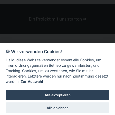
Ein Projekt mit uns starten
⇒
©
2026
- Der Informationsdesigner,
Werbeagentur
Kaufbeuren im
Allgäu
🍪 Wir verwenden Cookies!
Gestaltung mit Stil und ❤ für die Region Kempten, Augsburg, Oberallgäu,
Unterallgäu, Westallgäu, Ostallgäu und darüber hinaus
Hallo, diese Website verwendet essentielle Cookies, um
ihren ordnungsgemäßen Betrieb zu gewährleisten, und
Tracking-Cookies, um zu verstehen, wie Sie mit ihr
Agentur-Blog
interagieren. Letztere werden nur nach Zustimmung gesetzt
Kooperation
werden.
Zur Auswahl
Existenzgründer
Impressum
Alle akzeptieren
Datenschutz
AGB
Alle ablehnen