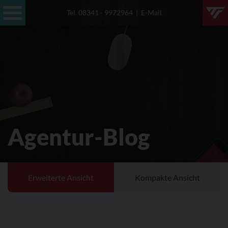
Tel. 08341 - 9972964
|
E-Mail
Profil
Leistungen
Referenzen
Anfrage
Agentur-Blog
Agentur-Blog
Kontakt
Erweiterte Ansicht
Kompakte Ansicht